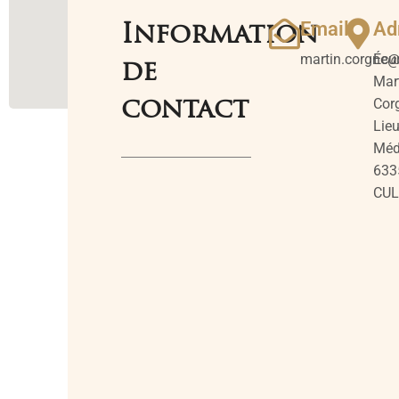
Email
Ad
Information
martin.corgne
Écur
de
Mar
Cor
contact
Lieu
Méd
633
CU