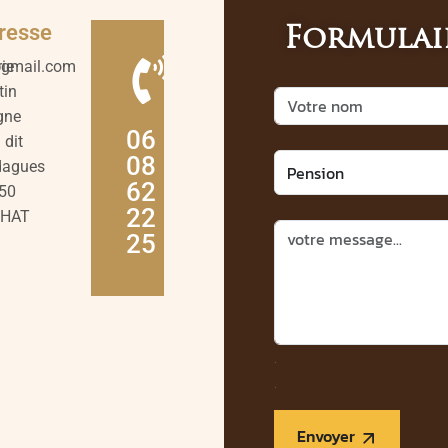
resse
Formulai
@gmail.com
ie
tin
gne
06
 dit
08
agues
62
50
22
LHAT
25
.
.
Envoyer